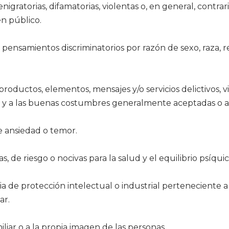
igratorias, difamatorias, violentas o, en general, contrarias
n público.
o pensamientos discriminatorios por razón de sexo, raza, re
roductos, elementos, mensajes y/o servicios delictivos, vi
oral y a las buenas costumbres generalmente aceptadas o a
e ansiedad o temor.
as, de riesgo o nocivas para la salud y el equilibrio psíquic
ria de protección intelectual o industrial perteneciente 
ar.
miliar o a la propia imagen de las personas.