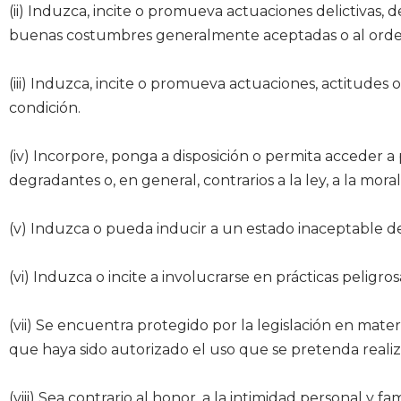
(ii) Induzca, incite o promueva actuaciones delictivas, den
buenas costumbres generalmente aceptadas o al orde
(iii) Induzca, incite o promueva actuaciones, actitudes 
condición.
(iv) Incorpore, ponga a disposición o permita acceder a p
degradantes o, en general, contrarios a la ley, a la m
(v) Induzca o pueda inducir a un estado inaceptable d
(vi) Induzca o incite a involucrarse en prácticas peligros
(vii) Se encuentra protegido por la legislación en mate
que haya sido autorizado el uso que se pretenda realiz
(viii) Sea contrario al honor, a la intimidad personal y fa