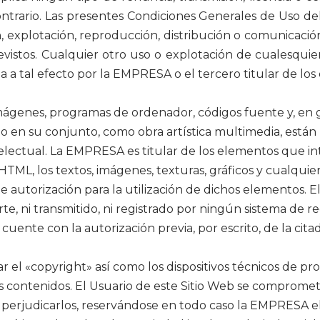
trario. Las presentes Condiciones Generales de Uso del
n, explotación, reproducción, distribución o comunicació
vistos. Cualquier otro uso o explotación de cualesquier
 a tal efecto por la EMPRESA o el tercero titular de los
, imágenes, programas de ordenador, códigos fuente y, en 
 sitio en su conjunto, como obra artística multimedia, es
telectual. La EMPRESA es titular de los elementos que int
TML, los textos, imágenes, texturas, gráficos y cualquier
 autorización para la utilización de dichos elementos. E
te, ni transmitido, ni registrado por ningún sistema de 
ente con la autorización previa, por escrito, de la cita
 el «copyright» así como los dispositivos técnicos de pr
contenidos. El Usuario de este Sitio Web se compromet
 perjudicarlos, reservándose en todo caso la EMPRESA el